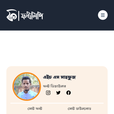
এইচ এম মাহফুজ
ফন্ট ডিজাইনার
মোট ফন্ট
মোট ডাউনলোড