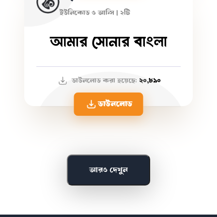
ইউনিকোড ও আন্সি | ২টি
আমার সোনার বাংলা
ডাউনলোড করা হয়েছে:
২০,৮৯০
ডাউনলোড
আরও দেখুন