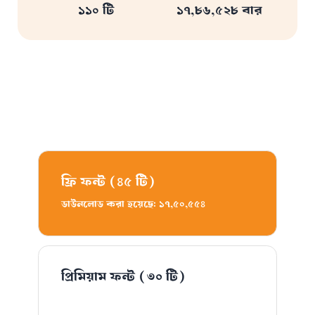
১১০ টি
১৭,৮৬,৫২৮ বার
ফ্রি ফন্ট
(৪৫ টি)
ডাউনলোড করা হয়েছে: ১৭,৫০,৫৫৪
প্রিমিয়াম ফন্ট
(৩০ টি)