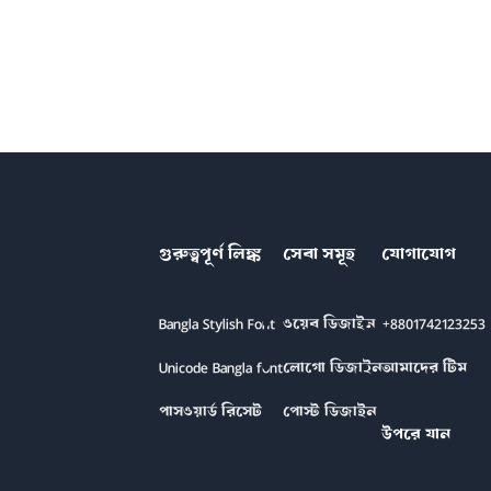
গুরুত্বপূর্ণ লিঙ্ক
সেবা সমূহ
যোগাযোগ
Bangla Stylish Font
ওয়েব ডিজাইন
+8801742123253
Unicode Bangla font
লোগো ডিজাইন
আমাদের টিম
পাসওয়ার্ড রিসেট
পোস্ট ডিজাইন
উপরে যান