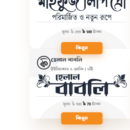
মূল্য:
৳
299
৳ 149
টাকা
কিনুন
হেলাল বাবলি
ইউনিকোড ও আন্সি | ২টি
মূল্য:
৳
100
৳ 70
টাকা
কিনুন