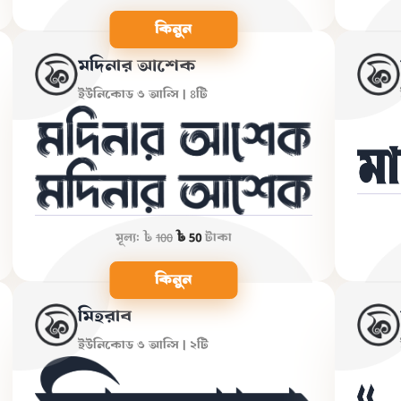
কিনুন
মদিনার আশেক
ইউনিকোড ও আন্সি | ৪টি
মূল্য:
৳
100
৳ 50
টাকা
কিনুন
মিহরাব
ইউনিকোড ও আন্সি | ২টি