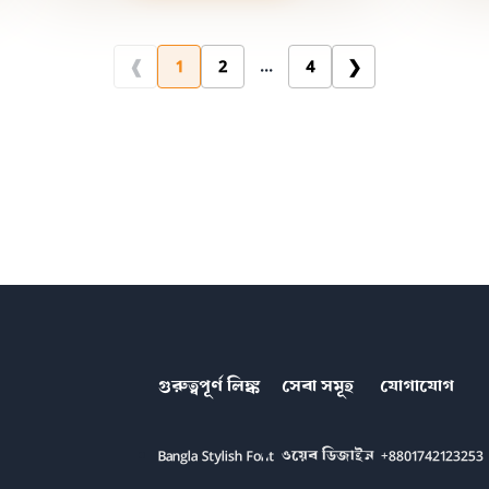
1
2
...
4
গুরুত্বপূর্ণ লিঙ্ক
সেবা সমূহ
যোগাযোগ
Bangla Stylish Font
ওয়েব ডিজাইন
+8801742123253