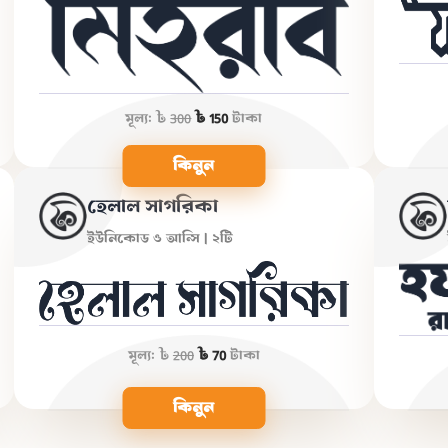
মূল্য:
৳
300
৳ 150
টাকা
কিনুন
হেলাল সাগরিকা
ইউনিকোড ও আন্সি | ২টি
মূল্য:
৳
200
৳ 70
টাকা
কিনুন