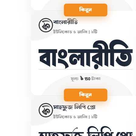
কিনুন
বাংলারীতি
ইউনিকোড ও আন্সি | ২টি
মূল্য:
৳ 150
টাকা
কিনুন
মাহফুজ লিপি প্রো
ইউনিকোড ও আন্সি | ২টি