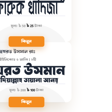
মূল্য:
৳
50
৳ 25
টাকা
কিনুন
হযরত উসমান রাঃ
ইউনিকোড ও আন্সি | ২টি
মূল্য:
৳
200
৳ 100
টাকা
কিনুন