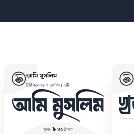
আমি মুসলিম
ইউনিকোড ও আন্সি | ২টি
মূল্য:
৳ 150
টাকা