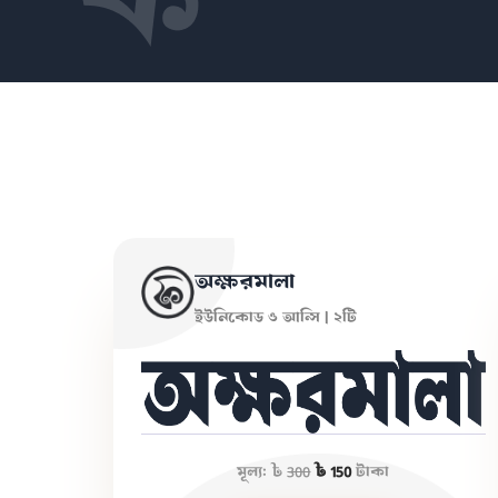
অক্ষরমালা
ইউনিকোড ও আন্সি | ২টি
মূল্য:
৳
300
৳ 150
টাকা