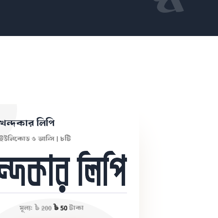
খন্দকার লিপি
ইউনিকোড ও আন্সি | ৮টি
মূল্য:
৳
200
৳ 50
টাকা