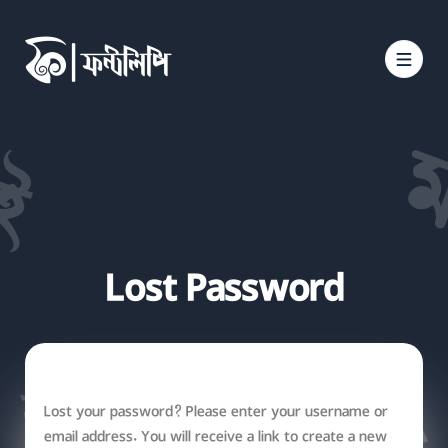
Lost Password
Lost your password? Please enter your username or
email address. You will receive a link to create a new