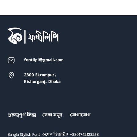
fontlipi@gmail.com
2300 Ekrampur,
Kishorganj, Dhaka
গুরুত্বপূর্ণ লিঙ্ক
সেবা সমূহ
যোগাযোগ
Bangla Stylish Font
ওয়েব ডিজাইন
+8801742123253