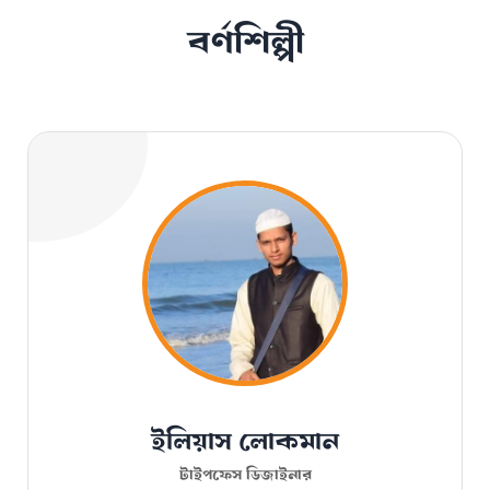
বর্ণশিল্পী
ইলিয়াস লোকমান
টাইপফেস ডিজাইনার