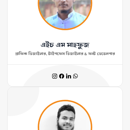
এইচ এম মাহফুজ
গ্রাফিক ডিজাইনার, টাইপফেস ডিজাইনার & ফন্ট ডেভেলপার