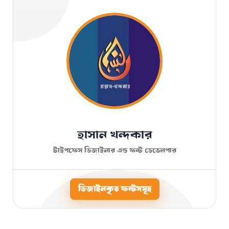
হাসান খন্দকার
টাইপফেস ডিজাইনার এন্ড ফন্ট ডেভেলপার
ডিজাইনকৃত ফন্টসমূহ