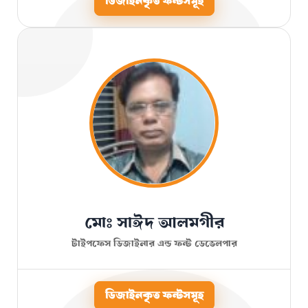
ডিজাইনকৃত ফন্টসমূহ
মোঃ সাঈদ আলমগীর
টাইপফেস ডিজাইনার এন্ড ফন্ট ডেভেলপার
ডিজাইনকৃত ফন্টসমূহ