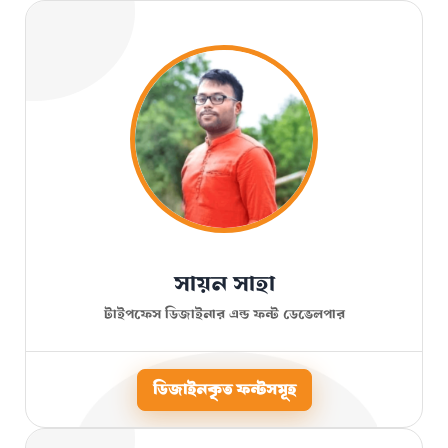
সায়ন সাহা
টাইপফেস ডিজাইনার এন্ড ফন্ট ডেভেলপার
ডিজাইনকৃত ফন্টসমূহ