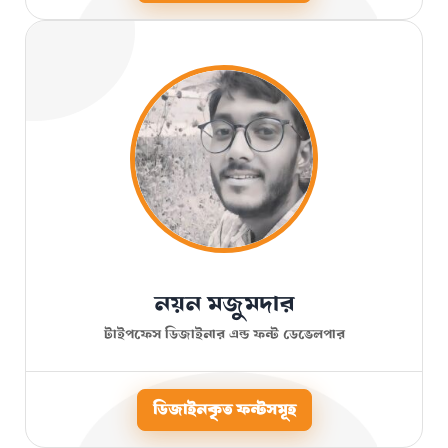
নয়ন মজুমদার
টাইপফেস ডিজাইনার এন্ড ফন্ট ডেভেলপার
ডিজাইনকৃত ফন্টসমূহ