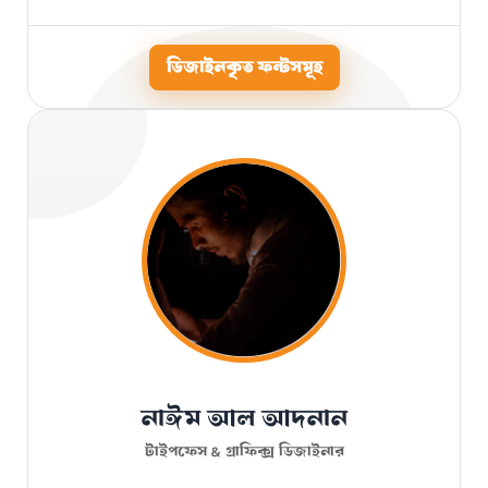
ডিজাইনকৃত ফন্টসমূহ
নাঈম আল আদনান
টাইপফেস & গ্রাফিক্স ডিজাইনার