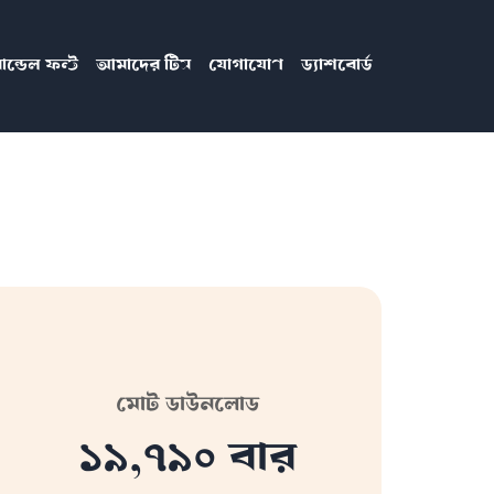
ান্ডেল ফন্ট
আমাদের টিম
যোগাযোগ
ড্যাশবোর্ড
মোট ডাউনলোড
১৯,৭৯০ বার