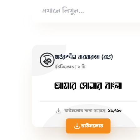
খাইরুদ্দীন বারবারুসা (রহ:)
ইউনিকোড | ২ টি
আমার সোনার বাংলা
ডাউনলোড করা হয়েছে:
১৯,৭৯০
ডাউনলোড