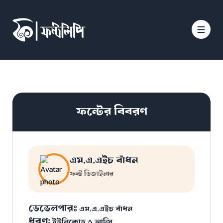
ফন্টের বিবরণ
এম.এ.এইচ বাঁধন
ফন্ট ডিজাইনার
ডেভেলপারঃ
এম.এ.এইচ বাঁধন
ধরণ:
ইউনিকোড ও আন্সি