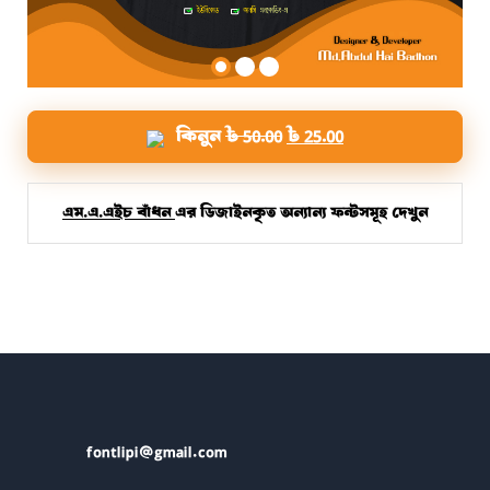
Original
Current
কিনুন
৳
50.00
৳
25.00
price
price
was:
is:
৳ 50.00.
৳ 25.00.
এম.এ.এইচ বাঁধন
এর ডিজাইনকৃত অন্যান্য ফন্টসমূহ দেখুন
fontlipi@gmail.com