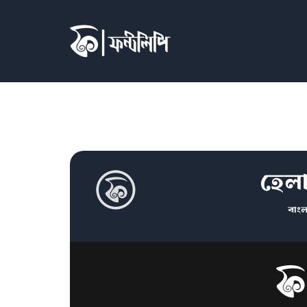
হেল
বাংল