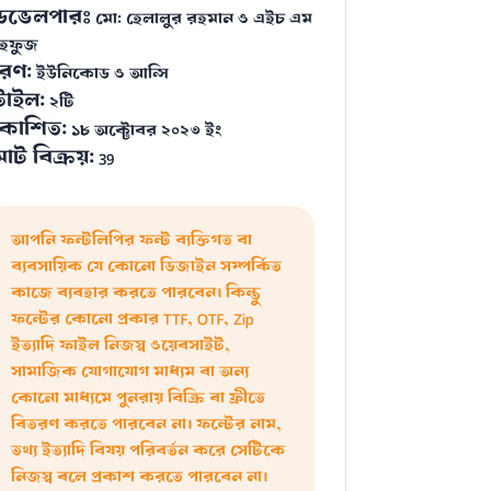
েভেলপারঃ
মো: হেলালুর রহমান ও এইচ এম
াহফুজ
রণ:
ইউনিকোড ও আন্সি
্টাইল:
২টি
্রকাশিত:
১৮ অক্টোবর ২০২৩ ইং
োট বিক্রয়:
39
আপনি ফন্টলিপির ফন্ট ব্যক্তিগত বা
ব্যবসায়িক যে কোনো ডিজাইন সম্পর্কিত
কাজে ব্যবহার করতে পারবেন। কিন্তু
ফন্টের কোনো প্রকার TTF, OTF, Zip
ইত্যাদি ফাইল নিজস্ব ওয়েবসাইট,
সামাজিক যোগাযোগ মাধ্যম বা অন্য
কোনো মাধ্যমে পুনরায় বিক্রি বা ফ্রীতে
বিতরণ করতে পারবেন না। ফন্টের নাম,
তথ্য ইত্যাদি বিষয় পরিবর্তন করে সেটিকে
নিজস্ব বলে প্রকাশ করতে পারবেন না।