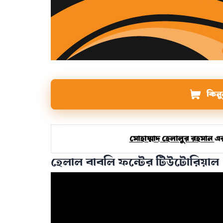
কিন
মোহাম্মাদ হেলালুর রহমান
এর
হেলাল বাবলি ফন্টের টিউটোরিয়াল