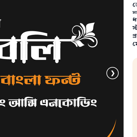
ড
ম
ধ
স
প
ম
❯