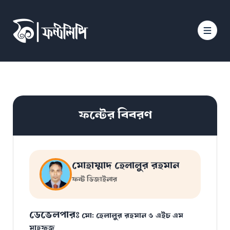
ফন্টের বিবরণ
মোহাম্মাদ হেলালুর রহমান
ফন্ট ডিজাইনার
ডেভেলপারঃ
মো: হেলালুর রহমান ও এইচ এম
মাহফুজ