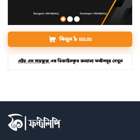
কিনুন
৳
150.00
এইচ এম মাহফুজ
এর ডিজাইনকৃত অন্যান্য ফন্টসমূহ দেখুন