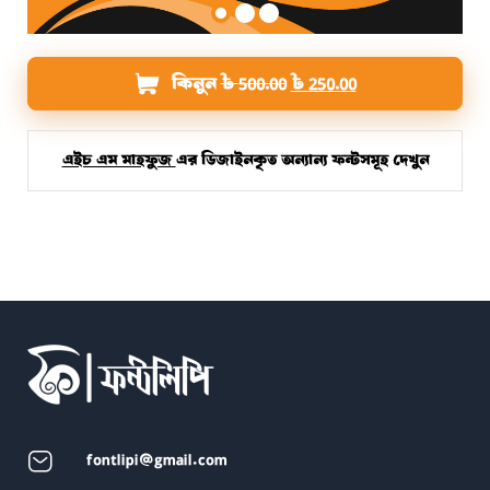
Original
Current
কিনুন
৳
500.00
৳
250.00
price
price
was:
is:
৳ 500.00.
৳ 250.00.
এইচ এম মাহফুজ
এর ডিজাইনকৃত অন্যান্য ফন্টসমূহ দেখুন
fontlipi@gmail.com