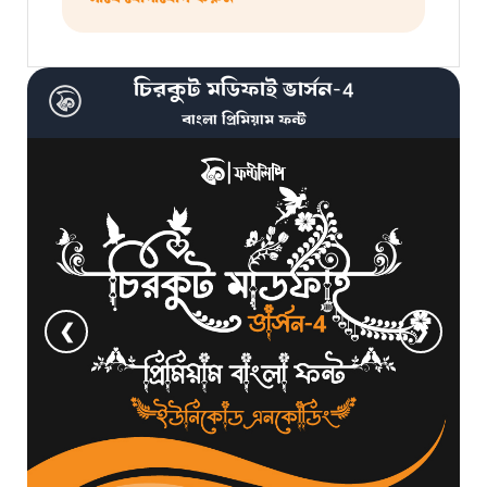
চিরকুট মডিফাই ভার্সন-4
বাংলা প্রিমিয়াম ফন্ট
❮
❯