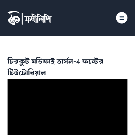
চিরকুট মডিফাই ভার্সন-4 ফন্টের
টিউটোরিয়াল