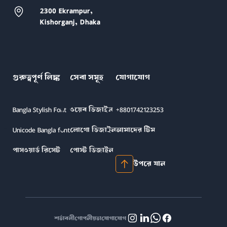
2300 Ekrampur,
Kishorganj, Dhaka
গুরুত্বপূর্ণ লিঙ্ক
সেবা সমূহ
যোগাযোগ
Bangla Stylish Font
ওয়েব ডিজাইন
+8801742123253
Unicode Bangla font
লোগো ডিজাইন
আমাদের টিম
পাসওয়ার্ড রিসেট
পোস্ট ডিজাইন
উপরে যান
শর্তাবলী
গোপনীয়তা
যোগাযোগ