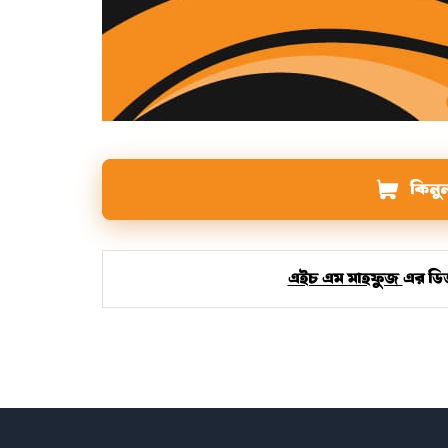
কিনু
এইচ এম মাহফুজ
এর ডিজ