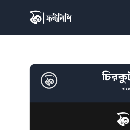
চিরকু
বাংল