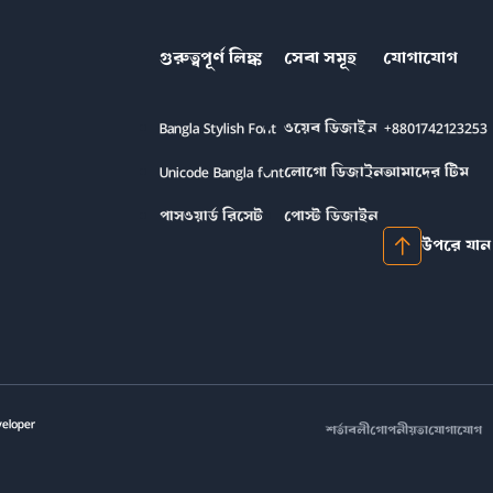
গুরুত্বপূর্ণ লিঙ্ক
সেবা সমূহ
যোগাযোগ
Bangla Stylish Font
ওয়েব ডিজাইন
+8801742123253
Unicode Bangla font
লোগো ডিজাইন
আমাদের টিম
পাসওয়ার্ড রিসেট
পোস্ট ডিজাইন
উপরে যান
veloper
শর্তাবলী
গোপনীয়তা
যোগাযোগ