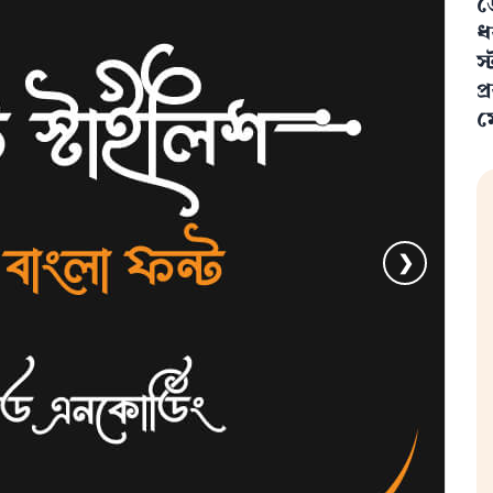
ড
ধ
স
প
ম
❯