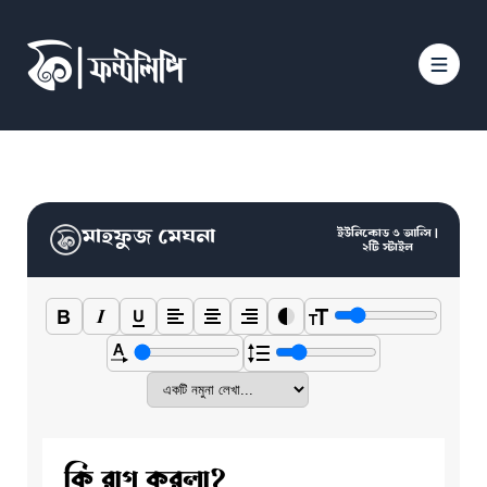
মাহফুজ মেঘনা
ইউনিকোড ও আন্সি |
২টি স্টাইল