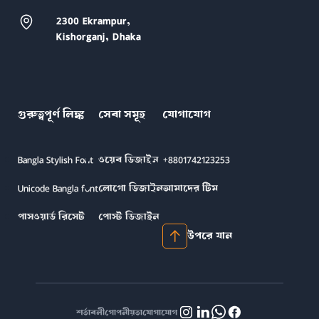
2300 Ekrampur,
Kishorganj, Dhaka
গুরুত্বপূর্ণ লিঙ্ক
সেবা সমূহ
যোগাযোগ
Bangla Stylish Font
ওয়েব ডিজাইন
+8801742123253
Unicode Bangla font
লোগো ডিজাইন
আমাদের টিম
পাসওয়ার্ড রিসেট
পোস্ট ডিজাইন
উপরে যান
শর্তাবলী
গোপনীয়তা
যোগাযোগ