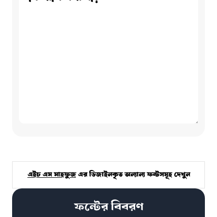
এইচ এম মাহফুজ
এর ডিজাইনকৃত অন্যান্য ফন্টসমূহ দেখুন
ফন্টের বিবরণ