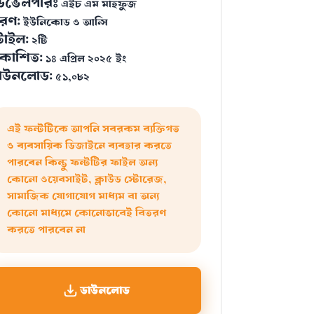
েভেলপারঃ
এইচ এম মাহফুজ
রণ:
ইউনিকোড ও আন্সি
্টাইল:
২টি
্রকাশিত:
১৪ এপ্রিল ২০২৫ ইং
াউনলোড:
৫১,০৮২
এই ফন্টটিকে আপনি সবরকম ব্যক্তিগত
ও ব্যবসায়িক ডিজাইনে ব্যবহার করতে
পারবেন কিন্তু ফন্টটির ফাইল অন্য
কোনো ওয়েবসাইট, ক্লাউড স্টোরেজ,
সামাজিক যোগাযোগ মাধ্যম বা অন্য
কোনো মাধ্যমে কোনোভাবেই বিতরণ
করতে পারবেন না
ডাউনলোড