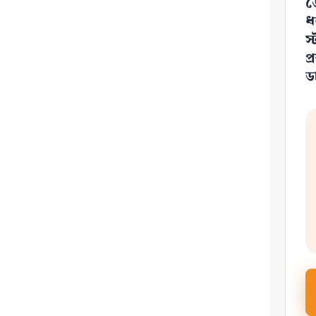
ড
ধ
স
প
ড