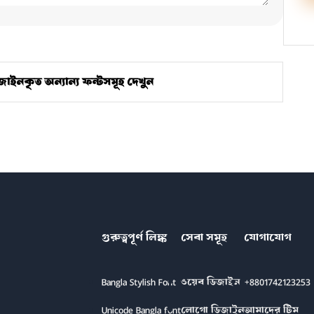
াইনকৃত অন্যান্য ফন্টসমূহ দেখুন
গুরুত্বপূর্ণ লিঙ্ক
সেবা সমূহ
যোগাযোগ
Bangla Stylish Font
ওয়েব ডিজাইন
+8801742123253
Unicode Bangla font
লোগো ডিজাইন
আমাদের টিম