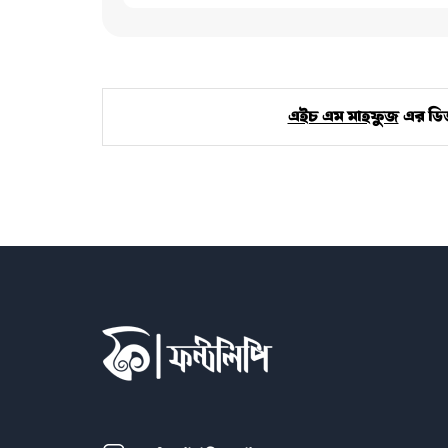
এইচ এম মাহফুজ
এর ডিজ