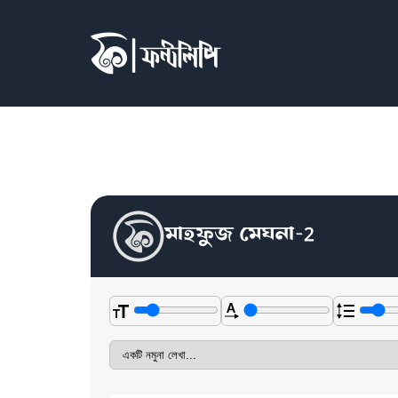
মাহফুজ মেঘনা-2