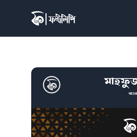
মাহফু
বাংল