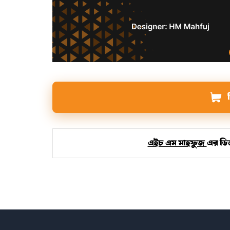
এইচ এম মাহফুজ
এর ডিজ