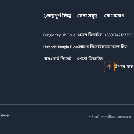
গুরুত্বপূর্ণ লিঙ্ক
সেবা সমূহ
যোগাযোগ
Bangla Stylish Font
ওয়েব ডিজাইন
+8801742123253
Unicode Bangla font
লোগো ডিজাইন
আমাদের টিম
পাসওয়ার্ড রিসেট
পোস্ট ডিজাইন
উপরে যান
veloper
শর্তাবলী
গোপনীয়তা
যোগাযোগ