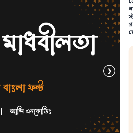
ড
ধ
স
প
ম
❯