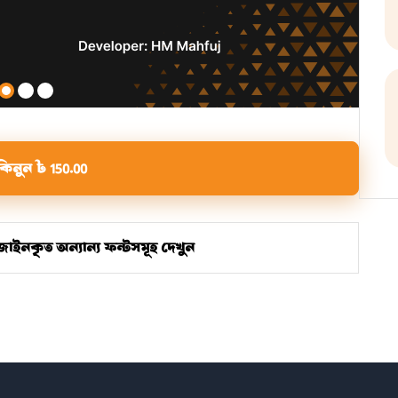
কিনুন
৳
150.00
াইনকৃত অন্যান্য ফন্টসমূহ দেখুন