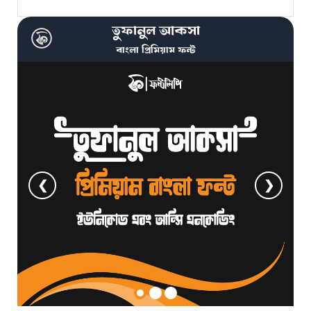
তুফানুল আকসা
বাংলা প্রিমিয়াম ফন্ট
❮
❯