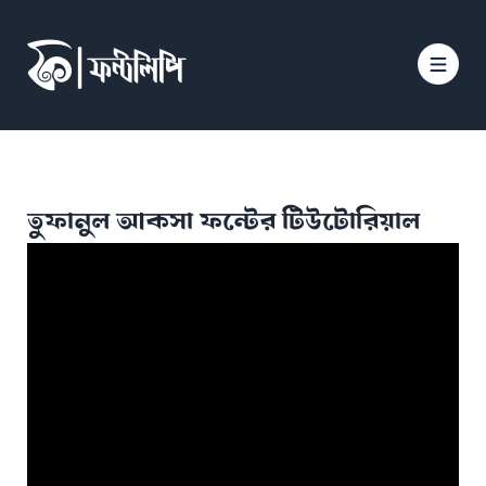
তুফানুল আকসা ফন্টের টিউটোরিয়াল