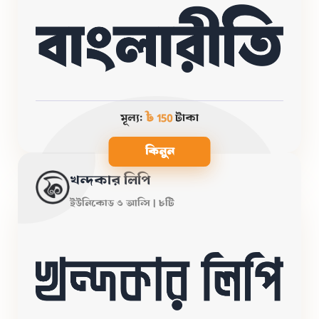
মূল্য:
৳ 150
টাকা
কিনুন
খন্দকার লিপি
ইউনিকোড ও আন্সি | ৮টি