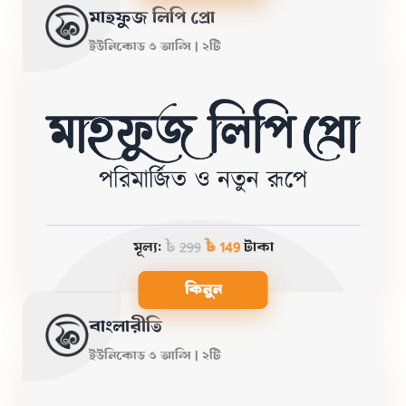
মাহফুজ লিপি প্রো
ইউনিকোড ও আন্সি | ২টি
মূল্য:
৳
299
৳ 149
টাকা
কিনুন
বাংলারীতি
ইউনিকোড ও আন্সি | ২টি