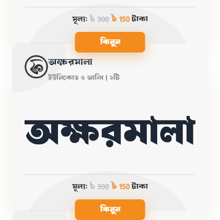
মূল্য:
৳
300
৳ 150
টাকা
কিনুন
অক্ষরমালা
ইউনিকোড ও আন্সি | ২টি
মূল্য:
৳
300
৳ 150
টাকা
কিনুন