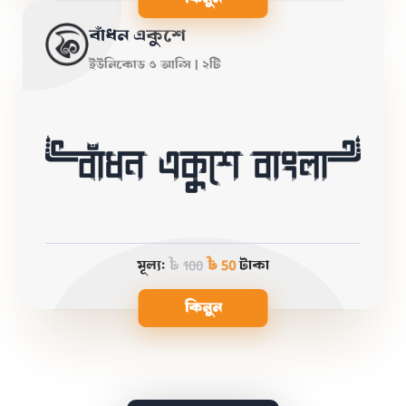
বাঁধন একুশে
ইউনিকোড ও আন্সি | ২টি
মূল্য:
৳
100
৳ 50
টাকা
কিনুন