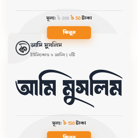
মূল্য:
৳
200
৳ 50
টাকা
কিনুন
আমি মুসলিম
ইউনিকোড ও আন্সি | ২টি
মূল্য:
৳ 150
টাকা
কিনুন