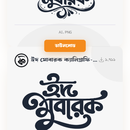
AI, PNG
ডাউনলোড
ঈদ মোবারক ক্যালিগ্রাফি-PNG
১,৭১১