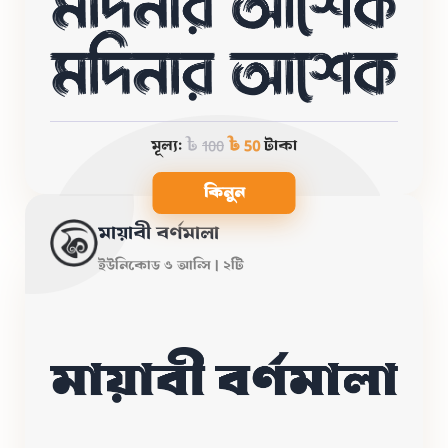
মূল্য:
৳
100
৳ 50
টাকা
কিনুন
মায়াবী বর্ণমালা
ইউনিকোড ও আন্সি | ২টি