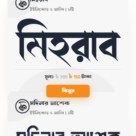
মিহরাব
ইউনিকোড ও আন্সি | ২টি
মূল্য:
৳
300
৳ 150
টাকা
কিনুন
মদিনার আশেক
ইউনিকোড ও আন্সি | ৪টি