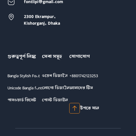
fontlipi@gmail.com
2300 Ekrampur,
Kishorganj, Dhaka
গুরুত্বপূর্ণ লিঙ্ক
সেবা সমূহ
যোগাযোগ
Bangla Stylish Font
ওয়েব ডিজাইন
+8801742123253
Unicode Bangla font
লোগো ডিজাইন
আমাদের টিম
পাসওয়ার্ড রিসেট
পোস্ট ডিজাইন
উপরে যান