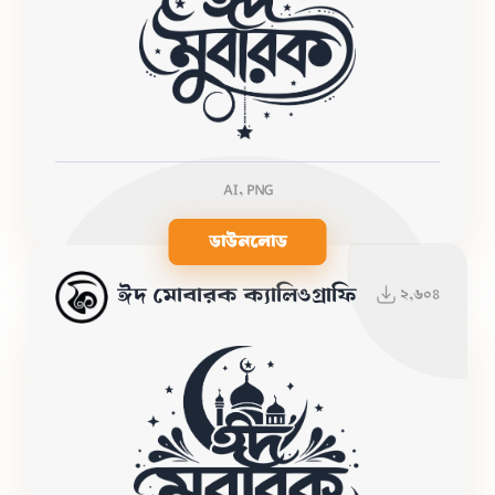
AI, PNG
ডাউনলোড
ঈদ মোবারক ক্যালিওগ্রাফি
২,৬০৪