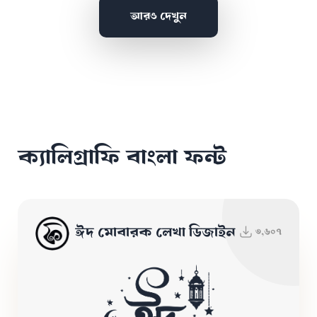
আরও দেখুন
ক্যালিগ্রাফি বাংলা ফন্ট
ঈদ মোবারক লেখা ডিজাইন
৩,৬০৭